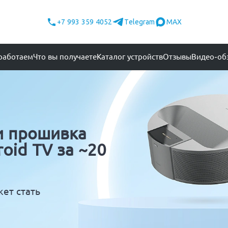
+7 993 359 4052
Telegram
MAX
работаем
Что вы получаете
Каталог устройств
Отзывы
Видео-об
и прошивка
oid TV за ~20
жет стать